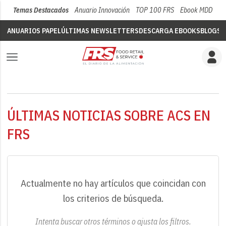
Temas Destacados
Anuario Innovación
TOP 100 FRS
Ebook MDD
Su
ANUARIOS PAPEL
ÚLTIMAS NEWSLETTERS
DESCARGA EBOOKS
BLOGS
V
ÚLTIMAS NOTICIAS SOBRE ACS EN
FRS
Actualmente no hay artículos que coincidan con
los criterios de búsqueda.
Intenta buscar otros términos o ajusta los filtros.