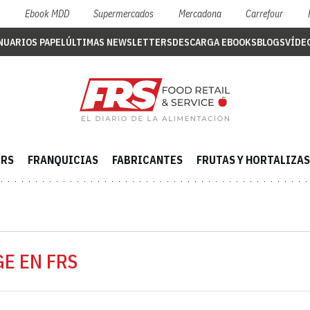
S
Ebook MDD
Supermercados
Mercadona
Carrefour
NUARIOS PAPEL
ÚLTIMAS NEWSLETTERS
DESCARGA EBOOKS
BLOGS
VÍDE
ERS
FRANQUICIAS
FABRICANTES
FRUTAS Y HORTALIZAS
GE EN FRS