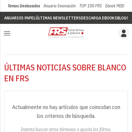
Temas Destacados
Anuario Innovación
TOP 100 FRS
Ebook MDD
Su
ANUARIOS PAPEL
ÚLTIMAS NEWSLETTERS
DESCARGA EBOOKS
BLOGS
V
ÚLTIMAS NOTICIAS SOBRE BLANCO
EN FRS
Actualmente no hay artículos que coincidan con
los criterios de búsqueda.
Intenta buscar otros términos o ajusta los filtros.