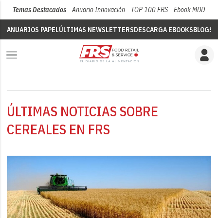
Temas Destacados
Anuario Innovación
TOP 100 FRS
Ebook MDD
Su
ANUARIOS PAPEL
ÚLTIMAS NEWSLETTERS
DESCARGA EBOOKS
BLOGS
V
ÚLTIMAS NOTICIAS SOBRE
CEREALES EN FRS