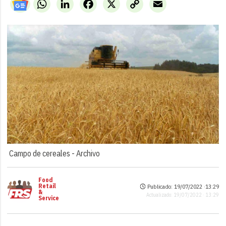
WhatsApp
LinkedIn
Facebook
X
Copy
Email
Link
Campo de cereales -
Archivo
Food
Retail
Publicado: 19/07/2022 ·
13:29
&
Actualizado: 19/07/2022 · 13:29
Service