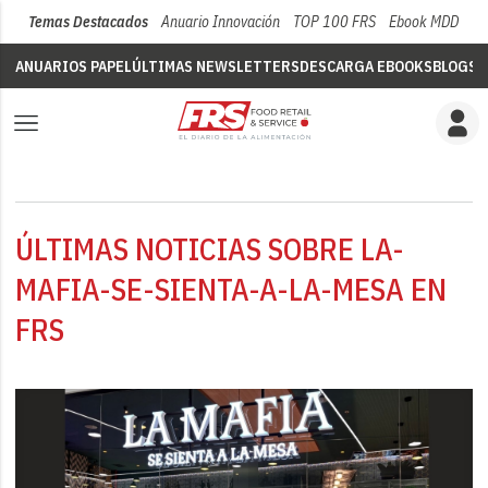
Temas Destacados
Anuario Innovación
TOP 100 FRS
Ebook MDD
Su
ANUARIOS PAPEL
ÚLTIMAS NEWSLETTERS
DESCARGA EBOOKS
BLOGS
V
ÚLTIMAS NOTICIAS SOBRE LA-
MAFIA-SE-SIENTA-A-LA-MESA EN
FRS