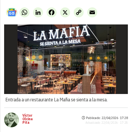
WhatsApp
LinkedIn
Facebook
X
Copy
Email
Link
Entrada a un restaurante La Mafia se sienta a la mesa.
Víctor
Publicado: 22/04/2026 ·
17:28
Olcina
Pita
Actualizado: 22/04/2026 · 17:28