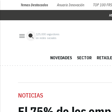
Temas Destacados
Anuario Innovación
TOP 100 FR
A
125,000
seguidores
en redes sociales
NOVEDADES
SECTOR
RETAIL
NOTICIAS
El 75% de los emp