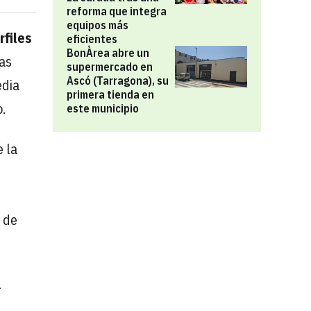
reforma que integra
equipos más
rfiles
eficientes
BonÀrea abre un
as
supermercado en
Ascó (Tarragona), su
edia
primera tienda en
o.
este municipio
 la
 de
l