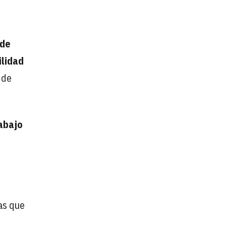
 de
lidad
 de
abajo
ras que