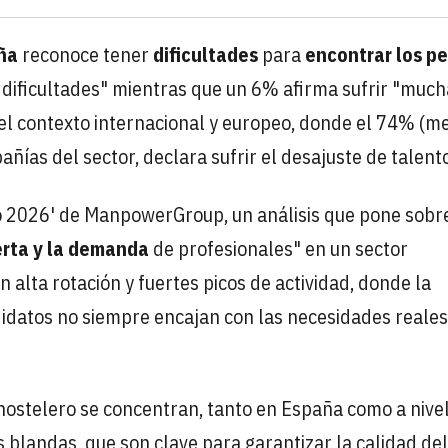
ña
reconoce tener
dificultades
para
encontrar los pe
 dificultades" mientras que un 6% afirma sufrir "much
 del contexto internacional y europeo, donde el 74% (m
ñías del sector, declara sufrir el desajuste de talent
to 2026' de ManpowerGroup, un análisis que pone sobre
ferta y la demanda
de profesionales" en un sector
 alta rotación y fuertes picos de actividad, donde la
didatos no siempre encajan con las necesidades reales
 hostelero se concentran, tanto en España como a nive
 blandas, que son clave para garantizar la calidad del