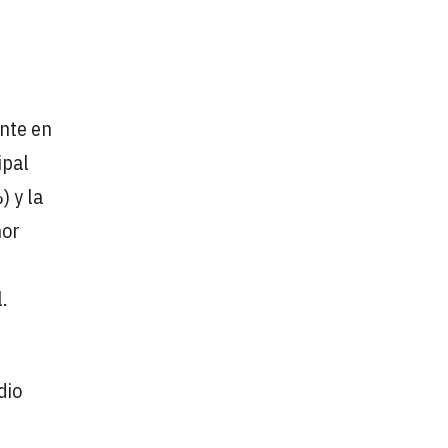
ente en
ipal
 y la
nor
.
dio