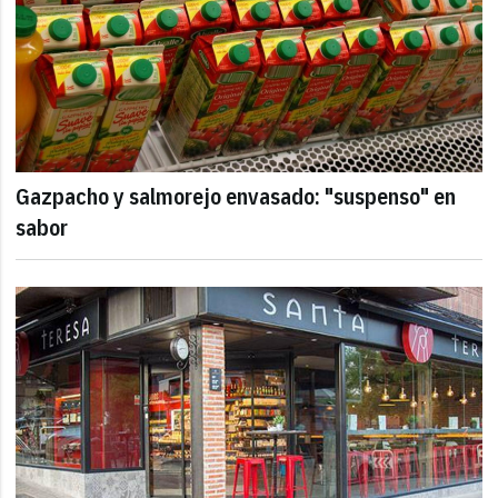
Gazpacho y salmorejo envasado: "suspenso" en
sabor