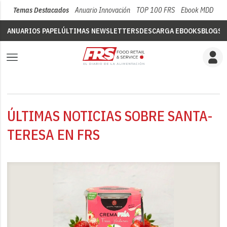
Temas Destacados
Anuario Innovación
TOP 100 FRS
Ebook MDD
Su
ANUARIOS PAPEL
ÚLTIMAS NEWSLETTERS
DESCARGA EBOOKS
BLOGS
V
ÚLTIMAS NOTICIAS SOBRE SANTA-
TERESA EN FRS