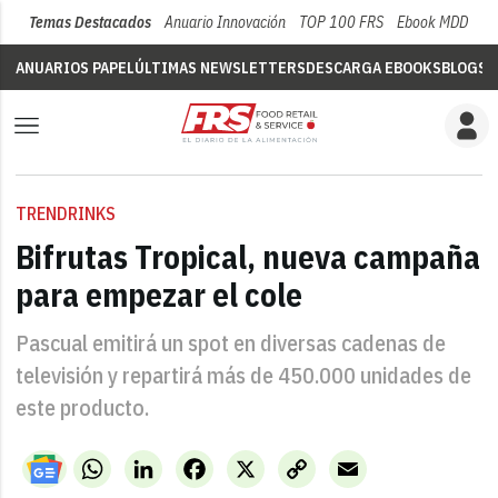
Temas Destacados
Anuario Innovación
TOP 100 FRS
Ebook MDD
Su
ANUARIOS PAPEL
ÚLTIMAS NEWSLETTERS
DESCARGA EBOOKS
BLOGS
V
TRENDRINKS
Bifrutas Tropical, nueva campaña
para empezar el cole
Pascual emitirá un spot en diversas cadenas de
televisión y repartirá más de 450.000 unidades de
este producto.
WhatsApp
LinkedIn
Facebook
X
Copy
Email
Link