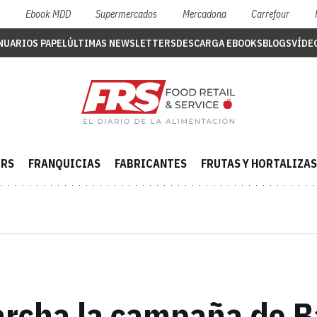
S
Ebook MDD
Supermercados
Mercadona
Carrefour
NUARIOS PAPEL
ÚLTIMAS NEWSLETTERS
DESCARGA EBOOKS
BLOGS
VÍDE
ERS
FRANQUICIAS
FABRICANTES
FRUTAS Y HORTALIZAS
rcha la campaña de Ba