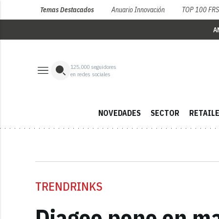
Temas Destacados
Anuario Innovación
TOP 100 FR
A
125,000
seguidores
en redes sociales
NOVEDADES
SECTOR
RETAIL
TRENDRINKS
Diageo pone en ma