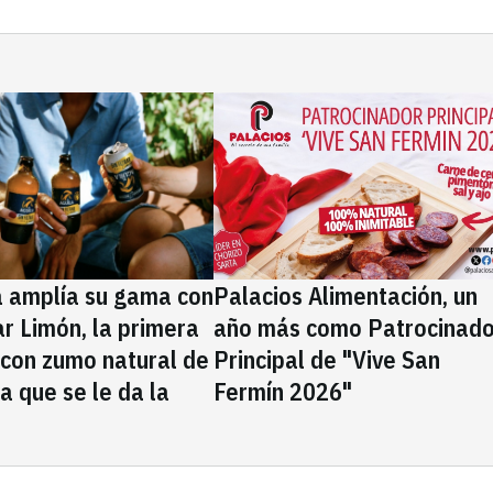
a amplía su gama con
Palacios Alimentación, un
rar Limón, la primera
año más como Patrocinado
 con zumo natural de
Principal de "Vive San
la que se le da la
Fermín 2026"