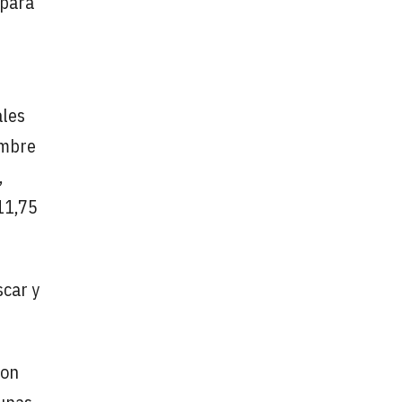
 para
ales
embre
,
 11,75
scar y
con