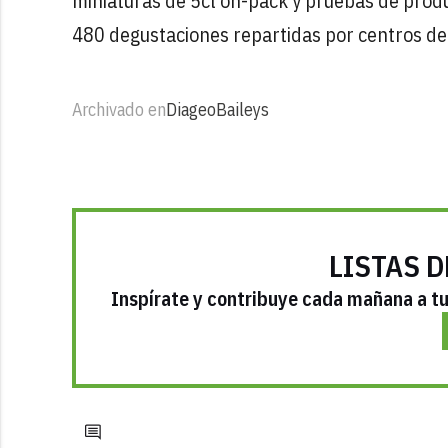
miniaturas de 5cl on-pack y pruebas de prod
480 degustaciones repartidas por centros de 
Archivado en
Diageo
Baileys
LISTAS D
Inspírate y contribuye cada mañana a tu 