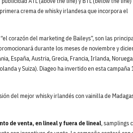
blicidad ATL (above the line) y BTL (below the line)
a primera crema de whisky irlandesa que incorpora el
“el corazón del marketing de Baileys”, son las princip
 promocionará durante los meses de noviembre y dici
ia, España, Austria, Grecia, Francia, Irlanda, Noruega
 Holanda y Suiza). Diageo ha invertido en esta campaña
usión del mejor whisky irlandés con vainilla de Madaga
nto de venta, en lineal y fuera de lineal
, samplings 