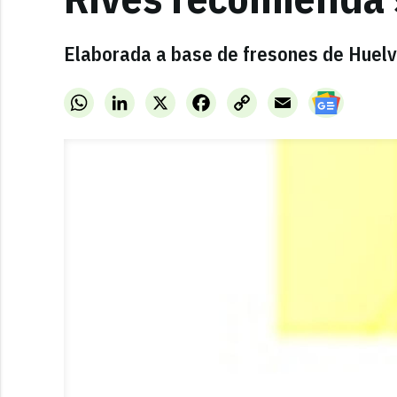
Elaborada a base de fresones de Huelva
WhatsApp
LinkedIn
X
Facebook
Copy
Email
Link