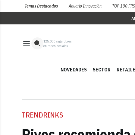
Temas Destacados
Anuario Innovación
TOP 100 FR
A
125,000
seguidores
en redes sociales
NOVEDADES
SECTOR
RETAIL
TRENDRINKS
Rives recomienda 