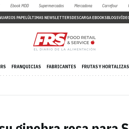
S
Ebook MDD
Supermercados
Mercadona
Carrefour
NUARIOS PAPEL
ÚLTIMAS NEWSLETTERS
DESCARGA EBOOKS
BLOGS
VÍDE
ERS
FRANQUICIAS
FABRICANTES
FRUTAS Y HORTALIZAS
su ginebra rosa para S