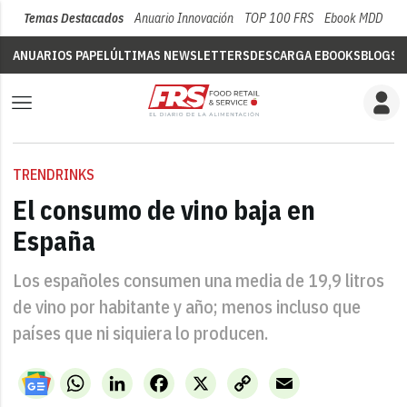
Temas Destacados
Anuario Innovación
TOP 100 FRS
Ebook MDD
Su
ANUARIOS PAPEL
ÚLTIMAS NEWSLETTERS
DESCARGA EBOOKS
BLOGS
V
TRENDRINKS
El consumo de vino baja en
España
Los españoles consumen una media de 19,9 litros
de vino por habitante y año; menos incluso que
países que ni siquiera lo producen.
WhatsApp
LinkedIn
Facebook
X
Copy
Email
Link