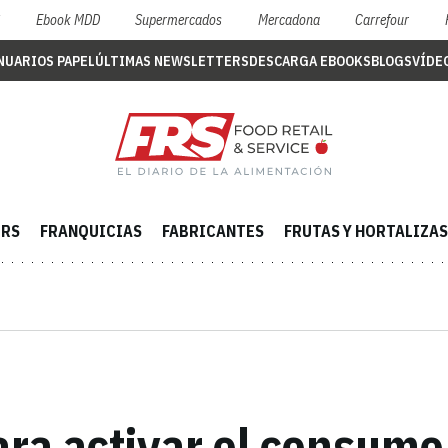
S
Ebook MDD
Supermercados
Mercadona
Carrefour
NUARIOS PAPEL
ÚLTIMAS NEWSLETTERS
DESCARGA EBOOKS
BLOGS
VÍDE
ERS
FRANQUICIAS
FABRICANTES
FRUTAS Y HORTALIZAS
a activar el consumo 