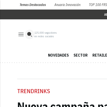
Temas Destacados
Anuario Innovación
TOP 100 FR
A
125,000
seguidores
en redes sociales
NOVEDADES
SECTOR
RETAIL
TRENDRINKS
Nueva campaña par