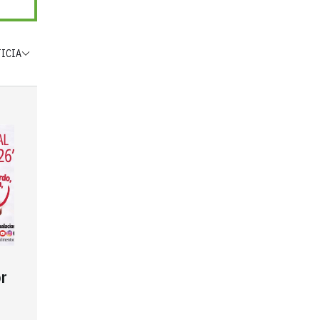
TICIA
r