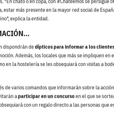
s. "En chato o en copa, con #Chateemos se persigue o
va, estar más presente en la mayor red social de España
ino", explica la entidad.
ACIÓN...
n dispondrán de
dípticos para informar a los cliente
moción. Además, los locales que más se impliquen en 
vino en la hostelería se les obsequiará con visitas a bo
és de varios comandos que informarán sobre la acción
vitarán a
participar en un concurso
en el que se sort
 obsequiará con un regalo directo a las personas que e