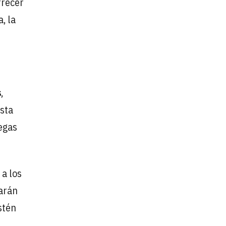
frecer
, la
s
,
esta
degas
 a los
earán
stén