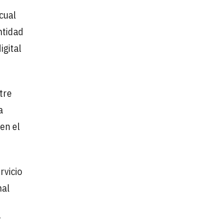
 cual
ntidad
igital
tre
a
 en el
rvicio
nal