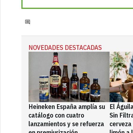
NOVEDADES DESTACADAS
Heineken España amplía su
El Águil
catálogo con cuatro
Sin Filt
lanzamientos y se refuerza
cerveza
en premiurización
limón a 