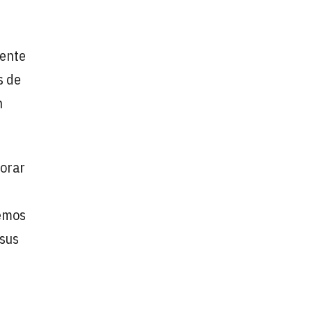
gente
s de
n
jorar
eemos
 sus