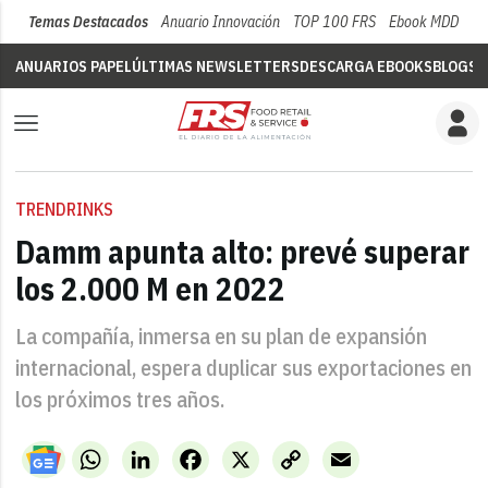
Temas Destacados
Anuario Innovación
TOP 100 FRS
Ebook MDD
Su
ANUARIOS PAPEL
ÚLTIMAS NEWSLETTERS
DESCARGA EBOOKS
BLOGS
V
TRENDRINKS
Damm apunta alto: prevé superar
los 2.000 M en 2022
La compañía, inmersa en su plan de expansión
internacional, espera duplicar sus exportaciones en
los próximos tres años.
WhatsApp
LinkedIn
Facebook
X
Copy
Email
Link