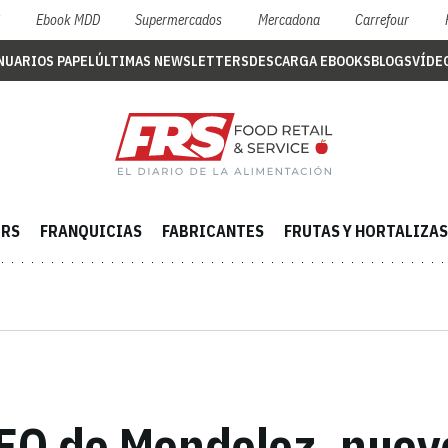
S
Ebook MDD
Supermercados
Mercadona
Carrefour
NUARIOS PAPEL
ÚLTIMAS NEWSLETTERS
DESCARGA EBOOKS
BLOGS
VÍDE
ERS
FRANQUICIAS
FABRICANTES
FRUTAS Y HORTALIZAS
CEO de Mondelez, nuev