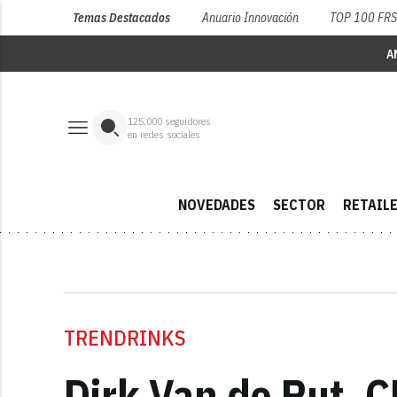
Temas Destacados
Anuario Innovación
TOP 100 FR
A
125,000
seguidores
en redes sociales
NOVEDADES
SECTOR
RETAIL
TRENDRINKS
Dirk Van de Put, 