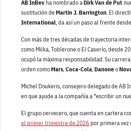
AB InBev
ha nombrado a
Dirk Van de Put
nue
sustitución de
Martin J. Barrington
. El direc
International
, da así un paso al frente de
Con más de tres décadas de trayectoria inter
como Milka, Toblerone o El Caserío, desde 2
ocupó la máxima responsabilidad. Su carrer
orden como
Mars
,
Coca-Cola
,
Danone
o
Nova
Michel Doukeris, consejero delegado de AB I
en que ayude a la compañía a "escribir un nue
El grupo cervecero, que cuenta en cartera 
el primer trimestre de 2026
por primera vez 