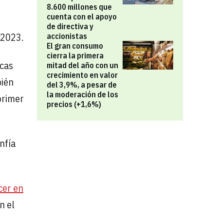
8.600 millones que
cuenta con el apoyo
de directiva y
n 2023.
accionistas
El gran consumo
cierra la primera
rcas
mitad del año con un
crecimiento en valor
bién
del 3,9%, a pesar de
la moderación de los
primer
precios (+1,6%)
nfía
cer en
n el