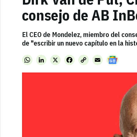
consejo de AB InB
El CEO de Mondelez, miembro del conse
de "escribir un nuevo capítulo en la his
WhatsApp
LinkedIn
X
Facebook
Copy
Email
Link