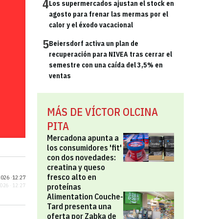
4
Los supermercados ajustan el stock en
agosto para frenar las mermas por el
calor y el éxodo vacacional
5
Beiersdorf activa un plan de
recuperación para NIVEA tras cerrar el
semestre con una caída del 3,5% en
ventas
MÁS DE VÍCTOR OLCINA
PITA
Mercadona apunta a
los consumidores 'fit'
con dos novedades:
creatina y queso
fresco alto en
026 ·
12:27
proteínas
2026 · 12:27
Alimentation Couche-
Tard presenta una
oferta por Zabka de