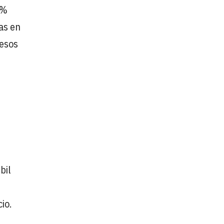
6%
as en
resos
s
bil
cio.