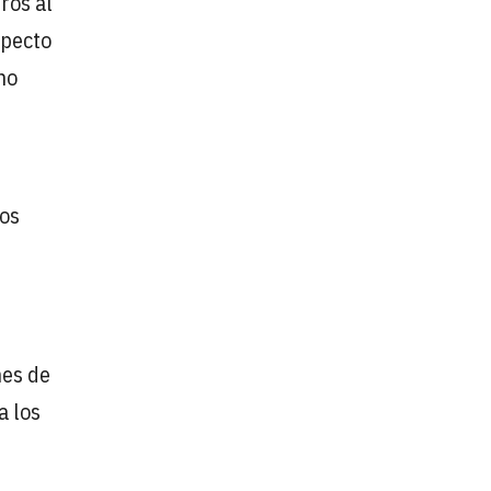
ros al
pecto
no
los
nes de
a los