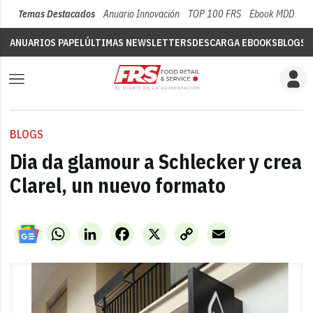
Temas Destacados
Anuario Innovación
TOP 100 FRS
Ebook MDD
Su
ANUARIOS PAPEL
ÚLTIMAS NEWSLETTERS
DESCARGA EBOOKS
BLOGS
V
BLOGS
Dia da glamour a Schlecker y crea
Clarel, un nuevo formato
WhatsApp
LinkedIn
Facebook
X
Copy
Email
Link