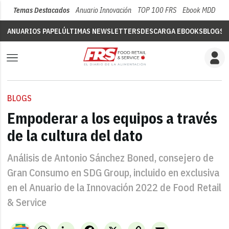
Temas Destacados
Anuario Innovación
TOP 100 FRS
Ebook MDD
Su
ANUARIOS PAPEL
ÚLTIMAS NEWSLETTERS
DESCARGA EBOOKS
BLOGS
V
BLOGS
Empoderar a los equipos a través
de la cultura del dato
Análisis de Antonio Sánchez Boned, consejero de
Gran Consumo en SDG Group, incluido en exclusiva
en el Anuario de la Innovación 2022 de Food Retail
& Service
WhatsApp
LinkedIn
Facebook
X
Copy
Email