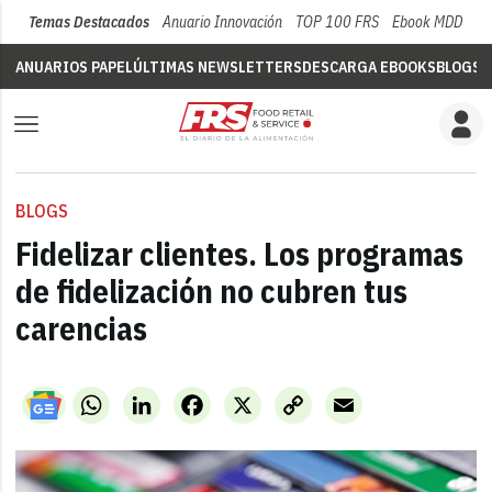
Temas Destacados
Anuario Innovación
TOP 100 FRS
Ebook MDD
Su
ANUARIOS PAPEL
ÚLTIMAS NEWSLETTERS
DESCARGA EBOOKS
BLOGS
V
BLOGS
Fidelizar clientes. Los programas
de fidelización no cubren tus
carencias
WhatsApp
LinkedIn
Facebook
X
Copy
Email
Link