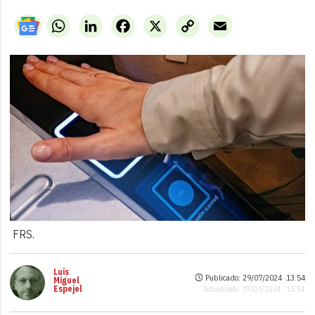
WhatsApp
LinkedIn
Facebook
X
Copy
Email
Link
FRS.
Luis
Publicado: 29/07/2024 ·
13:54
Miguel
Espejel
Actualizado: 29/07/2024 · 13:54