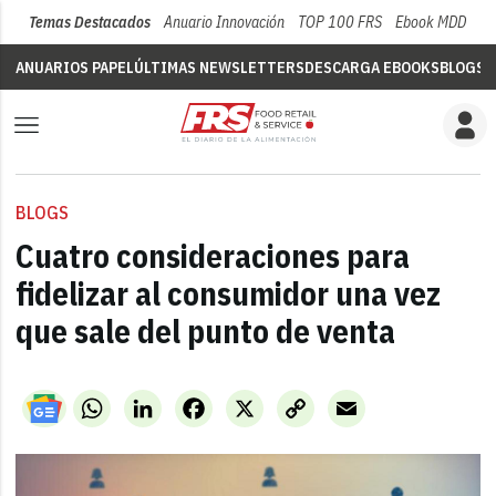
Temas Destacados
Anuario Innovación
TOP 100 FRS
Ebook MDD
Su
ANUARIOS PAPEL
ÚLTIMAS NEWSLETTERS
DESCARGA EBOOKS
BLOGS
V
BLOGS
Cuatro consideraciones para
fidelizar al consumidor una vez
que sale del punto de venta
WhatsApp
LinkedIn
Facebook
X
Copy
Email
Link