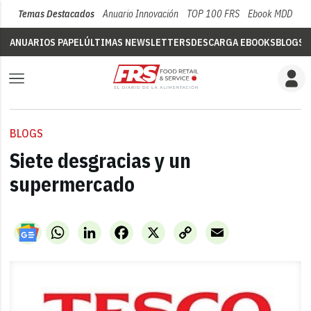
Temas Destacados
Anuario Innovación
TOP 100 FRS
Ebook MDD
Su
ANUARIOS PAPEL
ÚLTIMAS NEWSLETTERS
DESCARGA EBOOKS
BLOGS
V
BLOGS
Siete desgracias y un
supermercado
WhatsApp
LinkedIn
Facebook
X
Copy
Email
Link