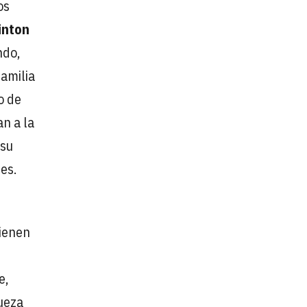
os
linton
ndo,
familia
o de
an a la
 su
es.
tienen
e,
queza