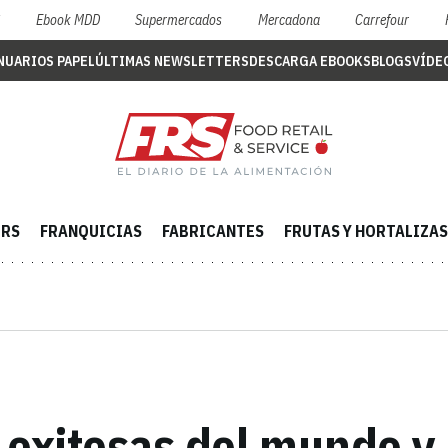
S
Ebook MDD
Supermercados
Mercadona
Carrefour
NUARIOS PAPEL
ÚLTIMAS NEWSLETTERS
DESCARGA EBOOKS
BLOGS
VÍDE
ERS
FRANQUICIAS
FABRICANTES
FRUTAS Y HORTALIZAS
exitosas del mundo y 