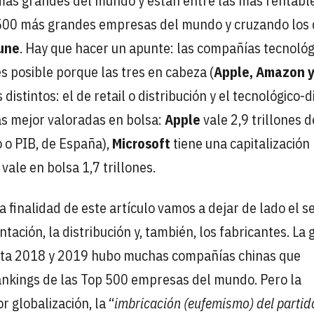
 más grandes del mundo y están entre las más rentable
s 500 más grandes empresas del mundo y cruzando los
tune
. Hay que hacer un apunte: las compañías tecnológ
s posible porque las tres en cabeza (
Apple, Amazon 
istintos: el de retail o distribución y el tecnológico-di
as mejor valoradas en bolsa:
Apple
vale 2,9 trillones d
o o PIB, de España),
Microsoft
tiene una capitalización
vale en bolsa 1,7 trillones.
finalidad de este artículo vamos a dejar de lado el s
entación, la distribución y, también, los fabricantes. La 
ta 2018 y 2019 hubo muchas compañías chinas que
ankings de las Top 500 empresas del mundo. Pero la
 globalización, la “
imbricación (eufemismo) del partid