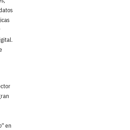
s,
 datos
icas
y
gital.
e
ector
gran
o
” en