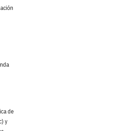
ración
enda
ica de
c) y