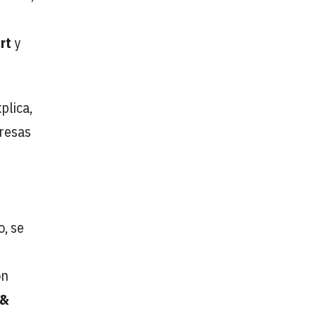
rt
y
xplica,
resas
o, se
e
on
 &