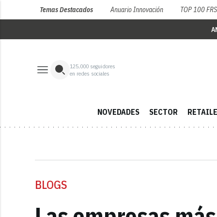
Temas Destacados
Anuario Innovación
TOP 100 FR
A
125,000
seguidores
en redes sociales
NOVEDADES
SECTOR
RETAIL
BLOGS
Las empresas más 