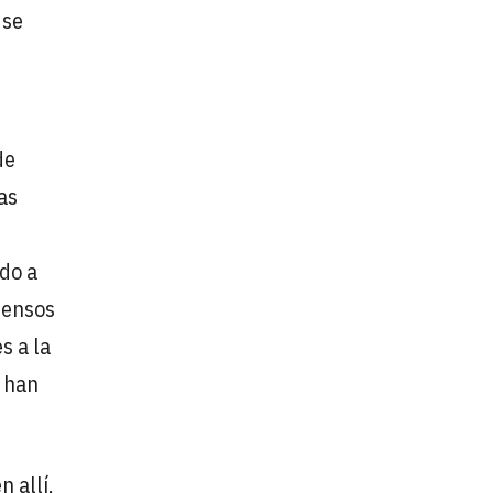
 se
de
as
ado a
mensos
s a la
 han
 allí,