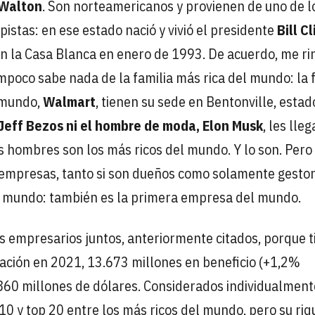
Walton
. Son norteamericanos y provienen de uno de l
istas: en ese estado nació y vivió el presidente
Bill C
 en la Casa Blanca en enero de 1993. De acuerdo, me ri
poco sabe nada de la familia más rica del mundo: la 
l mundo,
Walmart
, tienen su sede en Bentonville, estad
i Jeff Bezos ni el hombre de moda, Elon Musk
, les lleg
os hombres son los más ricos del mundo. Y lo son. Pero
s empresas, tanto si son dueños como solamente gestor
el mundo: también es la primera empresa del mundo.
s empresarios juntos, anteriormente citados, porque 
ración en 2021, 13.673 millones en beneficio (+1,2%
860 millones de dólares. Considerados individualment
 10 y top 20 entre los más ricos del mundo, pero su ri