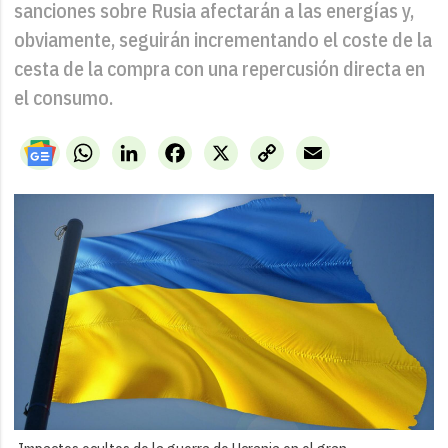
sanciones sobre Rusia afectarán a las energías y,
obviamente, seguirán incrementando el coste de la
cesta de la compra con una repercusión directa en
el consumo.
WhatsApp
LinkedIn
Facebook
X
Copy
Email
Link