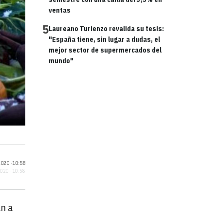
ventas
5
Laureano Turienzo revalida su tesis:
"España tiene, sin lugar a dudas, el
mejor sector de supermercados del
mundo"
020 ·
10:58
2020 · 10:58
n a