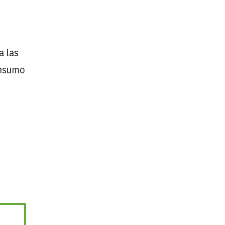
e
a las
onsumo