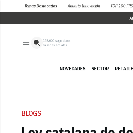
Temas Destacados
Anuario Innovación
TOP 100 FR
A
125,000
seguidores
en redes sociales
NOVEDADES
SECTOR
RETAIL
BLOGS
Ley catalana de d