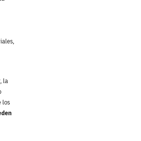
iales,
, la
o
 los
eden