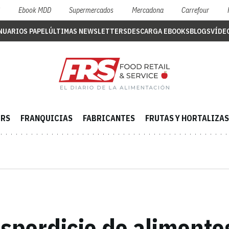
S
Ebook MDD
Supermercados
Mercadona
Carrefour
NUARIOS PAPEL
ÚLTIMAS NEWSLETTERS
DESCARGA EBOOKS
BLOGS
VÍDE
ERS
FRANQUICIAS
FABRICANTES
FRUTAS Y HORTALIZAS
esperdicio de alimento