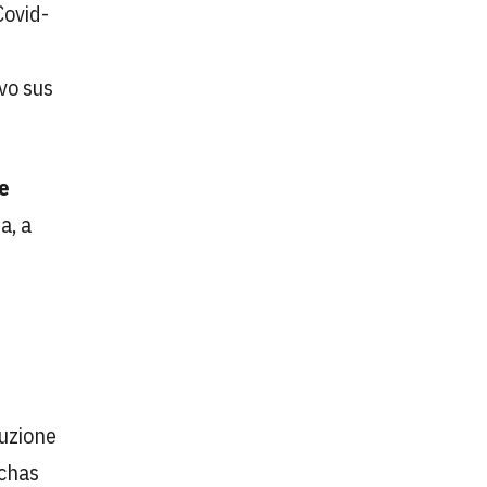
Covid-
vo sus
e
a, a
buzione
ichas