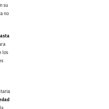
on su
ya no
hasta
ara
e los
es
s
taria
iedad
la