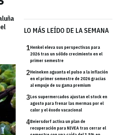
aluña
el
LO MÁS LEÍDO DE LA SEMANA
1
Henkel eleva sus perspectivas para
2026 tras un sólido crecimiento en el
primer semestre
2
Heineken aguanta el pulso a la inflación
en el primer semestre de 2026 gracias
al empuje de su gama premium
3
Los supermercados ajustan el stock en
agosto para frenar las mermas por el
calor y el éxodo vacacional
4
Beiersdorf activa un plan de
recuperación para NIVEA tras cerrar el
semestre con una caída del 3,5% en