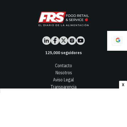
125,000
seguidores
Contacto
Nosotros
Aviso Legal
X
Transparencia
Términos y Condiciones
Privacidad - Cookies
© 2026
Infocap Media Group, S.L.
Desarrollado por OA Cloud