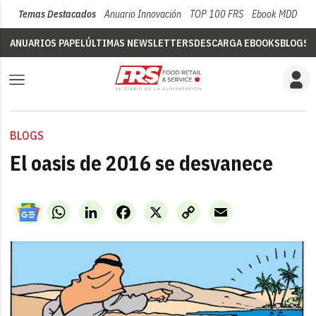
Temas Destacados
Anuario Innovación
TOP 100 FRS
Ebook MDD
Su
ANUARIOS PAPEL
ÚLTIMAS NEWSLETTERS
DESCARGA EBOOKS
BLOGS
V
BLOGS
El oasis de 2016 se desvanece
WhatsApp
LinkedIn
Facebook
X
Copy
Email
Link