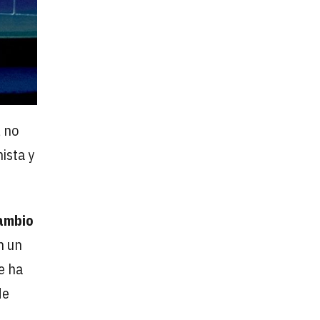
, no
ista y
ambio
n un
e ha
de