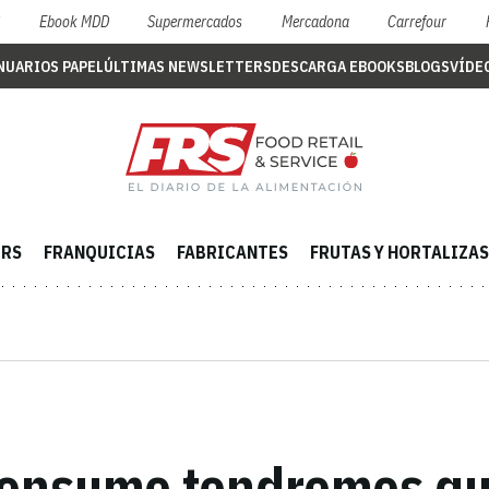
S
Ebook MDD
Supermercados
Mercadona
Carrefour
NUARIOS PAPEL
ÚLTIMAS NEWSLETTERS
DESCARGA EBOOKS
BLOGS
VÍDE
ERS
FRANQUICIAS
FABRICANTES
FRUTAS Y HORTALIZAS
 consumo tendremos que