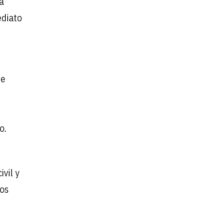
a
ediato
de
o.
ivil y
los