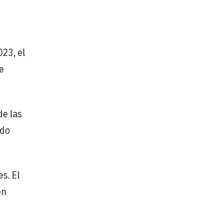
023, el
e
de las
ndo
s. El
en