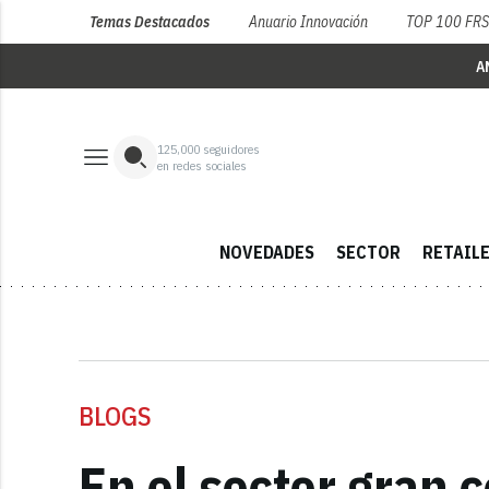
Temas Destacados
Anuario Innovación
TOP 100 FR
A
125,000
seguidores
en redes sociales
NOVEDADES
SECTOR
RETAIL
BLOGS
En el sector gran