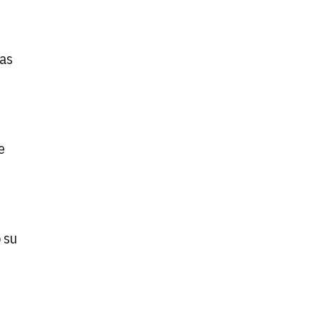
cas
e
 su