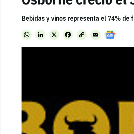
Bebidas y vinos representa el 74% de fa
WhatsApp
LinkedIn
X
Facebook
Copy
Email
Link