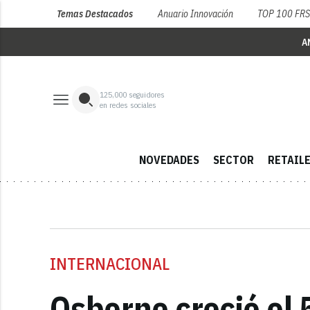
Temas Destacados
Anuario Innovación
TOP 100 FR
A
125,000
seguidores
en redes sociales
NOVEDADES
SECTOR
RETAIL
INTERNACIONAL
Osborne creció el