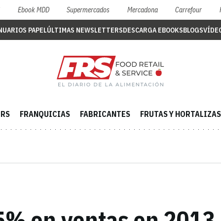
S
Ebook MDD
Supermercados
Mercadona
Carrefour
NUARIOS PAPEL
ÚLTIMAS NEWSLETTERS
DESCARGA EBOOKS
BLOGS
VÍDE
ERS
FRANQUICIAS
FABRICANTES
FRUTAS Y HORTALIZAS
 5% en ventas en 2013