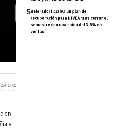
5
Beiersdorf activa un plan de
recuperación para NIVEA tras cerrar el
semestre con una caída del 3,5% en
ventas
014 ·
17:01
2014 · 17:01
ue en
ñía y