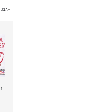
TICIA
r