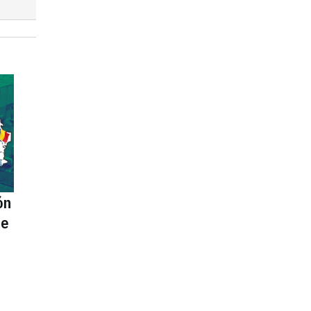
ón
te