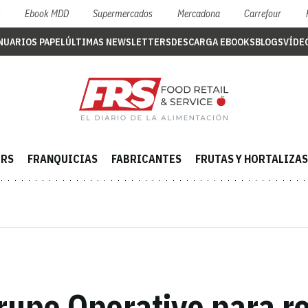
S
Ebook MDD
Supermercados
Mercadona
Carrefour
NUARIOS PAPEL
ÚLTIMAS NEWSLETTERS
DESCARGA EBOOKS
BLOGS
VÍDE
ERS
FRANQUICIAS
FABRICANTES
FRUTAS Y HORTALIZAS
upo Operativo para re