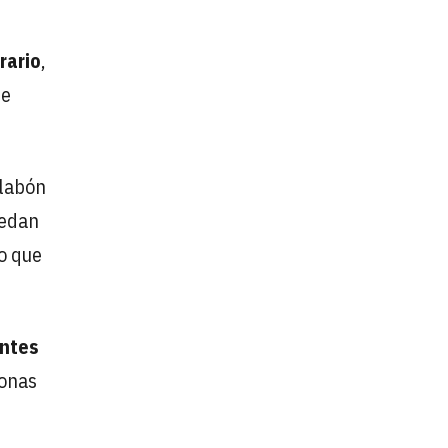
rario
,
de
slabón
uedan
to que
ntes
sonas