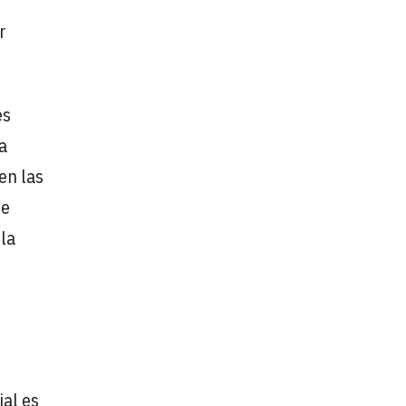
r
es
a
en las
se
 la
ial es