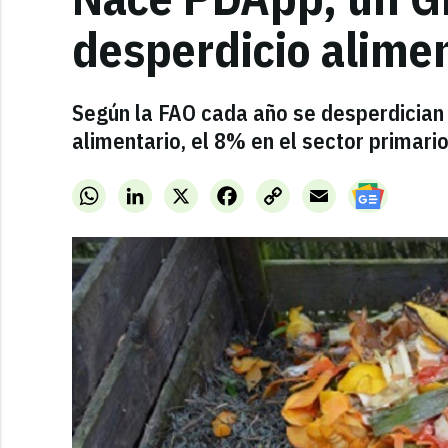
desperdicio alimen
Según la FAO cada año se desperdician 
alimentario, el 8% en el sector primario
WhatsApp
LinkedIn
X
Facebook
Copy
Email
Link