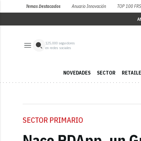
Temas Destacados
Anuario Innovación
TOP 100 FR
A
125,000
seguidores
en redes sociales
NOVEDADES
SECTOR
RETAIL
SECTOR PRIMARIO
Nace PDApp, un Gr