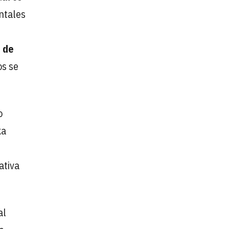
ntales
 de
os se
o
ka
ativa
al