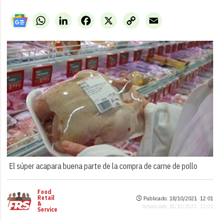
WhatsApp
LinkedIn
Facebook
X
Copy
Email
Link
El súper acapara buena parte de la compra de carne de pollo
Food
Retail
Publicado: 18/10/2021 ·
12:01
&
Actualizado: 18/10/2021 · 12:01
Service