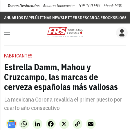
Temas Destacados
Anuario Innovación
TOP 100 FRS
Ebook MDD
Su
ANUARIOS PAPEL
ÚLTIMAS NEWSLETTERS
DESCARGA EBOOKS
BLOGS
V
FABRICANTES
Estrella Damm, Mahou y
Cruzcampo, las marcas de
cerveza españolas más valiosas
La mexicana Corona revalida el primer puesto por
cuarto año consecutivo
WhatsApp
LinkedIn
Facebook
X
Copy
Email
Link