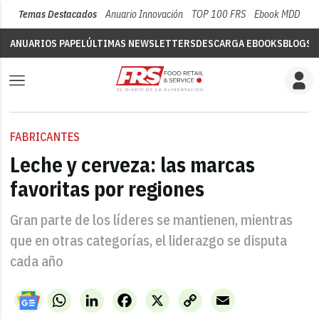
Temas Destacados
Anuario Innovación
TOP 100 FRS
Ebook MDD
Su
ANUARIOS PAPEL
ÚLTIMAS NEWSLETTERS
DESCARGA EBOOKS
BLOGS
V
FABRICANTES
Leche y cerveza: las marcas
favoritas por regiones
Gran parte de los líderes se mantienen, mientras
que en otras categorías, el liderazgo se disputa
cada año
WhatsApp
LinkedIn
Facebook
X
Copy
Email
Link