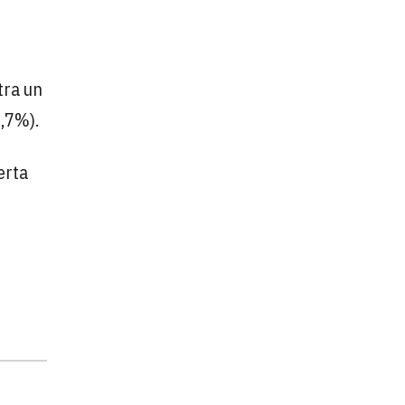
tra un
1,7%).
erta