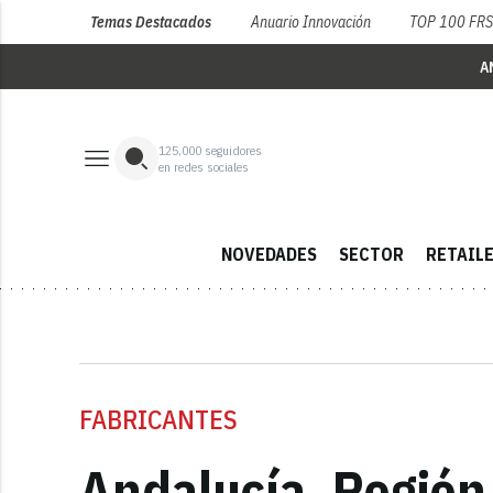
Temas Destacados
Anuario Innovación
TOP 100 FR
A
125,000
seguidores
en redes sociales
NOVEDADES
SECTOR
RETAIL
FABRICANTES
Andalucía, Región 