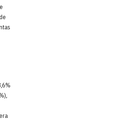
ue
 de
entas
28,6%
%),
cera