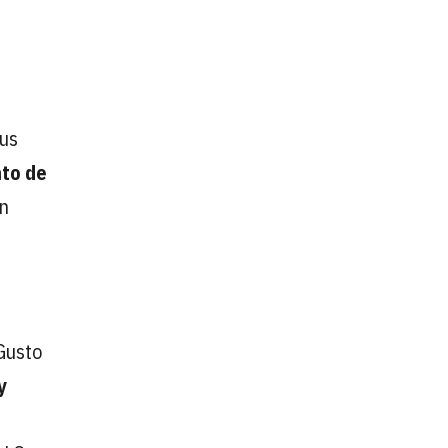
sus
nto de
on
Gusto
y