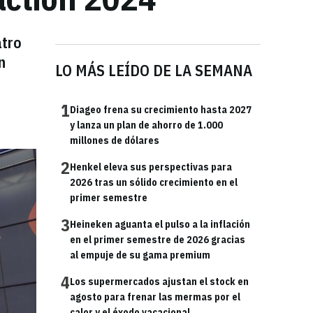
atro
n
LO MÁS LEÍDO DE LA SEMANA
1
Diageo frena su crecimiento hasta 2027
y lanza un plan de ahorro de 1.000
millones de dólares
2
Henkel eleva sus perspectivas para
2026 tras un sólido crecimiento en el
primer semestre
3
Heineken aguanta el pulso a la inflación
en el primer semestre de 2026 gracias
al empuje de su gama premium
4
Los supermercados ajustan el stock en
agosto para frenar las mermas por el
calor y el éxodo vacacional