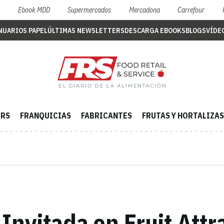
S
Ebook MDD
Supermercados
Mercadona
Carrefour
NUARIOS PAPEL
ÚLTIMAS NEWSLETTERS
DESCARGA EBOOKS
BLOGS
VÍDE
ERS
FRANQUICIAS
FABRICANTES
FRUTAS Y HORTALIZAS
Invitada en Fruit Attr