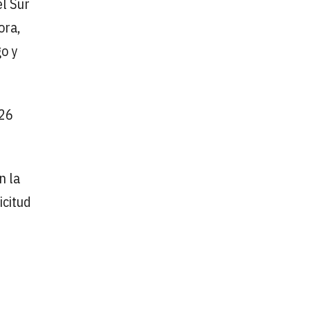
el Sur
ora,
go y
 26
n la
icitud
n