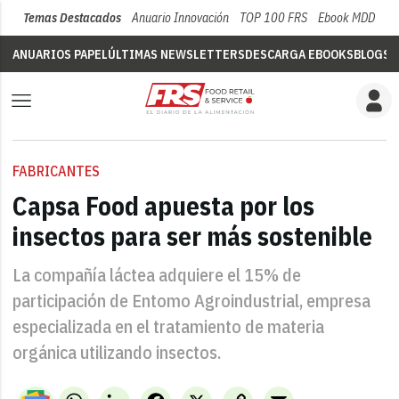
Temas Destacados
Anuario Innovación
TOP 100 FRS
Ebook MDD
Su
ANUARIOS PAPEL
ÚLTIMAS NEWSLETTERS
DESCARGA EBOOKS
BLOGS
V
FABRICANTES
Capsa Food apuesta por los
insectos para ser más sostenible
La compañía láctea adquiere el 15% de
participación de Entomo Agroindustrial, empresa
especializada en el tratamiento de materia
orgánica utilizando insectos.
WhatsApp
LinkedIn
Facebook
X
Copy
Email