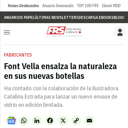
Temas Destacados
Anuario Innovación
TOP 100 FRS
Ebook MDD
Su
ANUARIOS PAPEL
ÚLTIMAS NEWSLETTERS
DESCARGA EBOOKS
BLOGS
V
FABRICANTES
Font Vella ensalza la naturaleza
en sus nuevas botellas
Ha contado con la colaboración de la ilustradora
Catalina Estrada para lanzar un nuevo envase de
vidrio en edición limitada.
WhatsApp
LinkedIn
Facebook
X
Copy
Email
Link