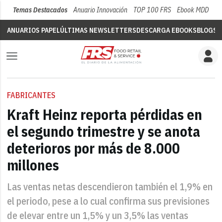
Temas Destacados
Anuario Innovación
TOP 100 FRS
Ebook MDD
Su
ANUARIOS PAPEL
ÚLTIMAS NEWSLETTERS
DESCARGA EBOOKS
BLOGS
V
FABRICANTES
Kraft Heinz reporta pérdidas en
el segundo trimestre y se anota
deterioros por más de 8.000
millones
Las ventas netas descendieron también el 1,9% en
el periodo, pese a lo cual confirma sus previsiones
de elevar entre un 1,5% y un 3,5% las ventas