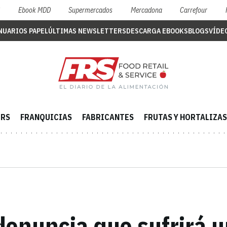
S
Ebook MDD
Supermercados
Mercadona
Carrefour
NUARIOS PAPEL
ÚLTIMAS NEWSLETTERS
DESCARGA EBOOKS
BLOGS
VÍDE
ERS
FRANQUICIAS
FABRICANTES
FRUTAS Y HORTALIZAS
denuncia que sufrirá u