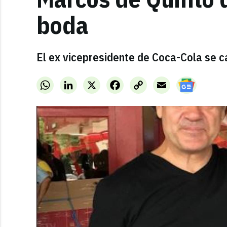
boda
El ex vicepresidente de Coca-Cola se c
WhatsApp
LinkedIn
X
Facebook
Copy
Email
Link