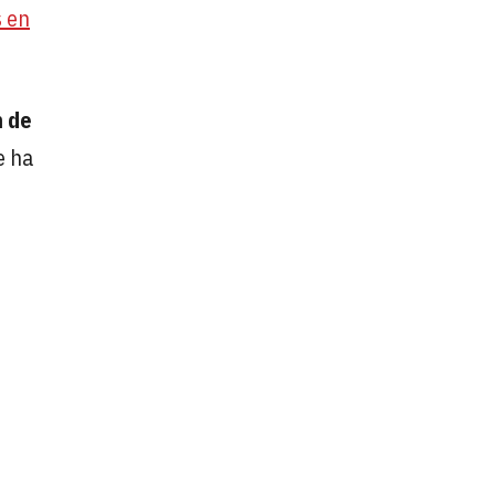
s en
n de
e ha