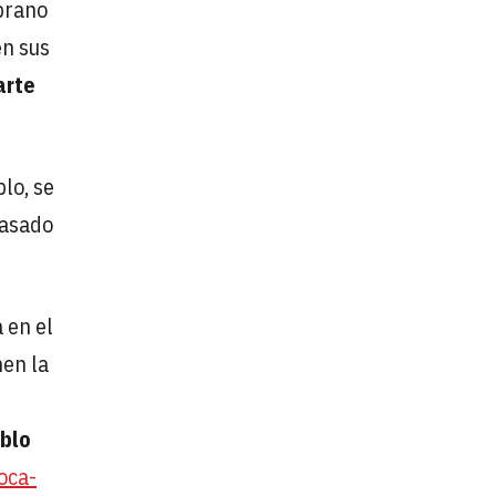
oprano
en sus
arte
lo, se
pasado
 en el
nen la
blo
oca-