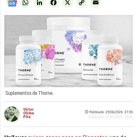
WhatsApp
LinkedIn
Facebook
X
Copy
Email
Link
Suplementos de Thorne.
Víctor
Publicado: 29/06/2026 ·
17:05
Olcina
Pita
Actualizado: 29/06/2026 · 17:05