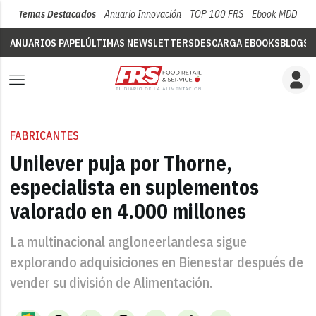
Temas Destacados
Anuario Innovación
TOP 100 FRS
Ebook MDD
Su
ANUARIOS PAPEL
ÚLTIMAS NEWSLETTERS
DESCARGA EBOOKS
BLOGS
V
FABRICANTES
Unilever puja por Thorne,
especialista en suplementos
valorado en 4.000 millones
La multinacional angloneerlandesa sigue
explorando adquisiciones en Bienestar después de
vender su división de Alimentación.