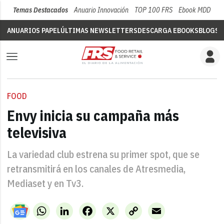
Temas Destacados
Anuario Innovación
TOP 100 FRS
Ebook MDD
Su
ANUARIOS PAPEL
ÚLTIMAS NEWSLETTERS
DESCARGA EBOOKS
BLOGS
V
FOOD
Envy inicia su campaña más
televisiva
La variedad club estrena su primer spot, que se
retransmitirá en los canales de Atresmedia,
Mediaset y en Tv3.
WhatsApp
LinkedIn
Facebook
X
Copy
Email
Link