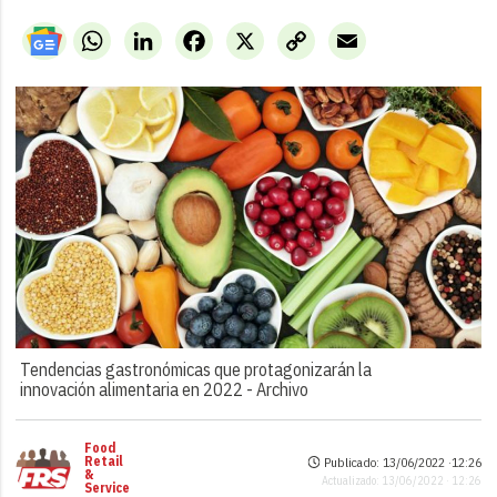
WhatsApp
LinkedIn
Facebook
X
Copy
Email
Link
Tendencias gastronómicas que protagonizarán la
innovación alimentaria en 2022 -
Archivo
Food
Retail
Publicado: 13/06/2022 ·
12:26
&
Actualizado: 13/06/2022 · 12:26
Service