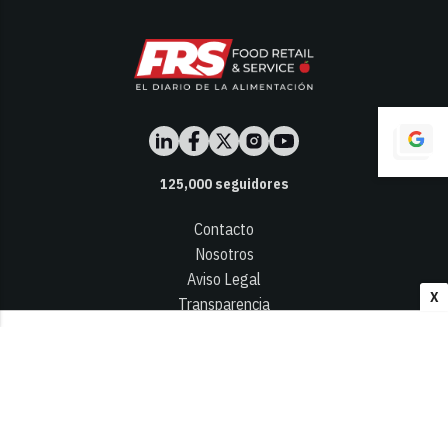
125,000
seguidores
Contacto
Nosotros
Aviso Legal
X
Transparencia
Términos y Condiciones
Privacidad - Cookies
© 2026
Infocap Media Group, S.L.
Desarrollado por OA Cloud