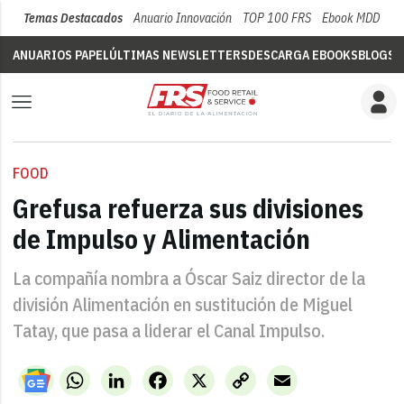
Temas Destacados
Anuario Innovación
TOP 100 FRS
Ebook MDD
Su
ANUARIOS PAPEL
ÚLTIMAS NEWSLETTERS
DESCARGA EBOOKS
BLOGS
V
FOOD
Grefusa refuerza sus divisiones
de Impulso y Alimentación
La compañía nombra a Óscar Saiz director de la
división Alimentación en sustitución de Miguel
Tatay, que pasa a liderar el Canal Impulso.
WhatsApp
LinkedIn
Facebook
X
Copy
Email
Link