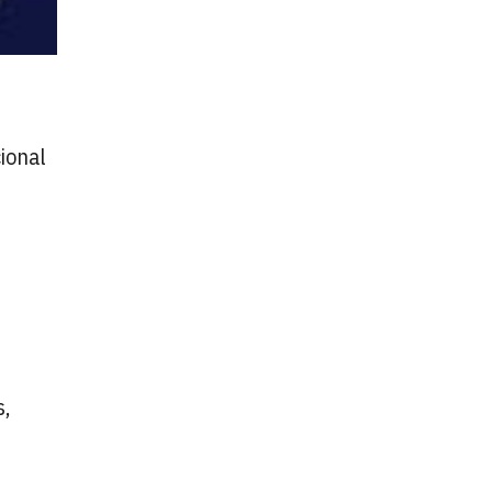
ional
s,