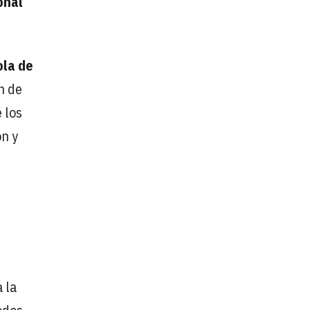
onal
ola de
n de
 los
ón y
 la