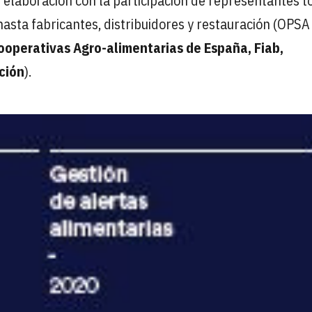
u elaboración con la participación de representantes t
hasta fabricantes, distribuidores y restauración (OPSA
ooperativas Agro-alimentarias de España, Fiab,
ción
).