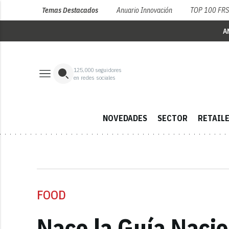
Temas Destacados
Anuario Innovación
TOP 100 FR
A
125,000
seguidores
en redes sociales
NOVEDADES
SECTOR
RETAIL
FOOD
Nace la Guía Nacio