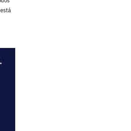
odos
 está