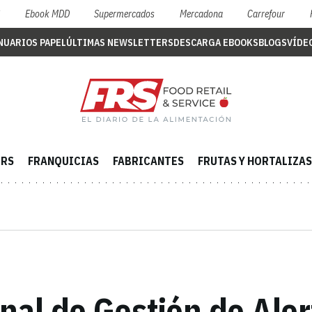
S
Ebook MDD
Supermercados
Mercadona
Carrefour
NUARIOS PAPEL
ÚLTIMAS NEWSLETTERS
DESCARGA EBOOKS
BLOGS
VÍDE
ERS
FRANQUICIAS
FABRICANTES
FRUTAS Y HORTALIZAS
nal de Gestión de Aler