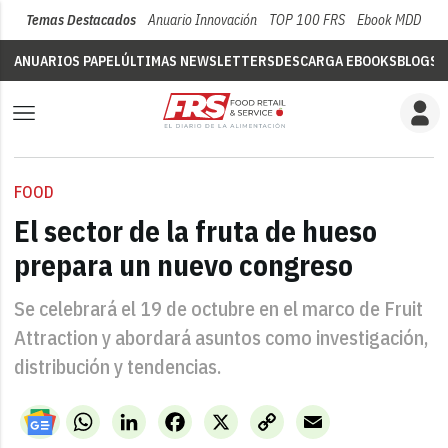
Temas Destacados
Anuario Innovación
TOP 100 FRS
Ebook MDD
Su
ANUARIOS PAPEL
ÚLTIMAS NEWSLETTERS
DESCARGA EBOOKS
BLOGS
V
FOOD
El sector de la fruta de hueso
prepara un nuevo congreso
Se celebrará el 19 de octubre en el marco de Fruit
Attraction y abordará asuntos como investigación,
distribución y tendencias.
WhatsApp
LinkedIn
Facebook
X
Copy
Email
Link