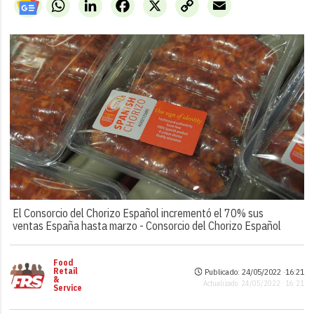
WhatsApp
LinkedIn
Facebook
X
Copy
Email
Link
El Consorcio del Chorizo Español incrementó el 70% sus
ventas España hasta marzo -
Consorcio del Chorizo Español
Food
Retail
Publicado: 24/05/2022 ·
16:21
&
Actualizado: 24/05/2022 · 16:21
Service