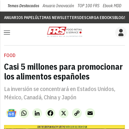
Temas Destacados
Anuario Innovación
TOP 100 FRS
Ebook MDD
Su
ANUARIOS PAPEL
ÚLTIMAS NEWSLETTERS
DESCARGA EBOOKS
BLOGS
V
FOOD
Casi 5 millones para promocionar
los alimentos españoles
La inversión se concentrará en Estados Unidos,
México, Canadá, China y Japón
WhatsApp
LinkedIn
Facebook
X
Copy
Email
Link