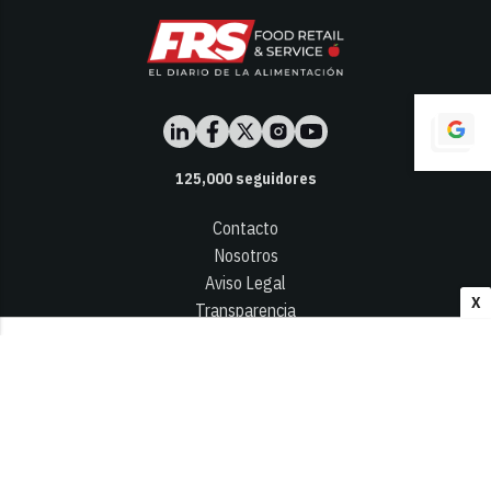
125,000
seguidores
Contacto
Nosotros
Aviso Legal
X
Transparencia
Términos y Condiciones
Privacidad - Cookies
© 2026
Infocap Media Group, S.L.
Desarrollado por OA Cloud