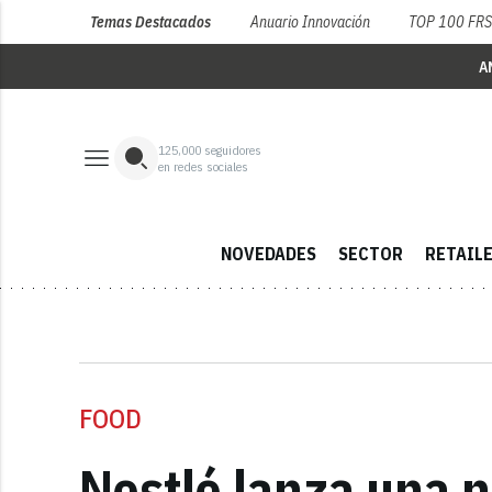
Temas Destacados
Anuario Innovación
TOP 100 FR
A
125,000
seguidores
en redes sociales
NOVEDADES
SECTOR
RETAIL
FOOD
Nestlé lanza una n