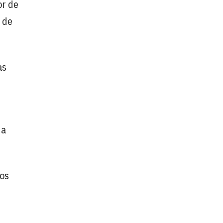
or de
o de
as
 a
nos