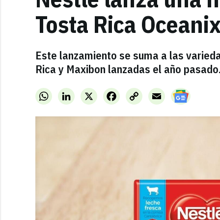
Tosta Rica Oceani
Este lanzamiento se suma a las varieda
Rica y Maxibon lanzadas el año pasado
WhatsApp
LinkedIn
X
Facebook
Copy
Email
Link