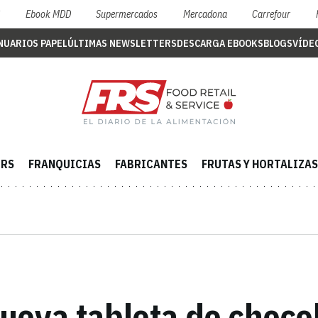
S
Ebook MDD
Supermercados
Mercadona
Carrefour
NUARIOS PAPEL
ÚLTIMAS NEWSLETTERS
DESCARGA EBOOKS
BLOGS
VÍDE
ERS
FRANQUICIAS
FABRICANTES
FRUTAS Y HORTALIZAS
ueva tableta de chocol