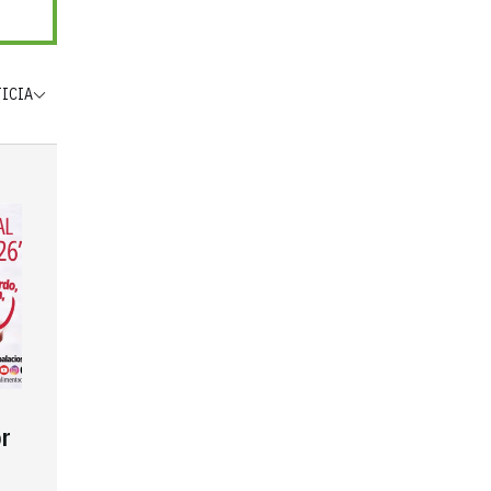
TICIA
r