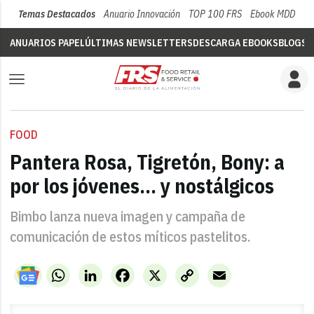
Temas Destacados
Anuario Innovación
TOP 100 FRS
Ebook MDD
Su
ANUARIOS PAPEL
ÚLTIMAS NEWSLETTERS
DESCARGA EBOOKS
BLOGS
V
FOOD
Pantera Rosa, Tigretón, Bony: a
por los jóvenes… y nostálgicos
Bimbo lanza nueva imagen y campaña de
comunicación de estos míticos pastelitos.
WhatsApp
LinkedIn
Facebook
X
Copy
Email
Link