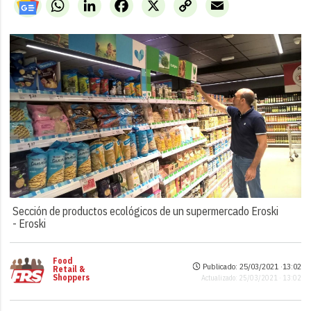
WhatsApp
LinkedIn
Facebook
X
Copy
Email
Link
Sección de productos ecológicos de un supermercado Eroski
-
Eroski
Food
Publicado: 25/03/2021 ·
13:02
Retail &
Shoppers
Actualizado: 25/03/2021 · 13:02