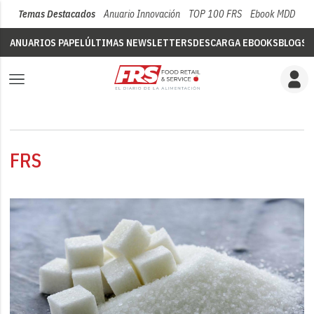
Temas Destacados
Anuario Innovación
TOP 100 FRS
Ebook MDD
Su
ANUARIOS PAPEL
ÚLTIMAS NEWSLETTERS
DESCARGA EBOOKS
BLOGS
V
FRS